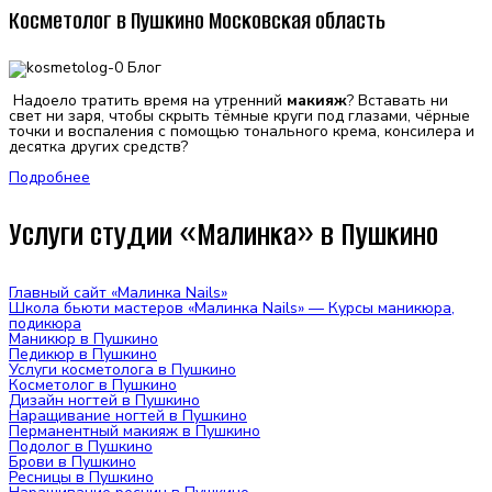
Косметолог в Пушкино Московская область
Надоело тратить время на утренний
макияж
? Вставать ни
свет ни заря, чтобы скрыть тёмные круги под глазами, чёрные
точки и воспаления с помощью тонального крема, консилера и
десятка других средств?
Подробнее
Услуги студии «Малинка» в Пушкино
Главный сайт «Малинка Nails»
Школа бьюти мастеров «Малинка Nails» — Курсы маникюра,
подикюра
Маникюр в Пушкино
Педикюр в Пушкино
Услуги косметолога в Пушкино
Косметолог в Пушкино
Дизайн ногтей в Пушкино
Наращивание ногтей в Пушкино
Перманентный макияж в Пушкино
Подолог в Пушкино
Брови в Пушкино
Ресницы в Пушкино